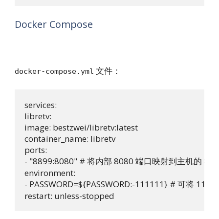
Docker Compose
文件：
docker-compose.yml
services:

libretv:

image: bestzwei/libretv:latest

container_name: libretv

ports:

- "8899:8080" # 将内部 8080 端口映射到主机的 889
environment:

- PASSWORD=${PASSWORD:-111111} # 可将 1
restart: unless-stopped