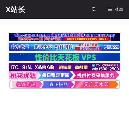
跳
X站长
菜单
至
内
容